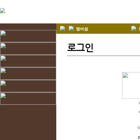
맴버쉽
로그인